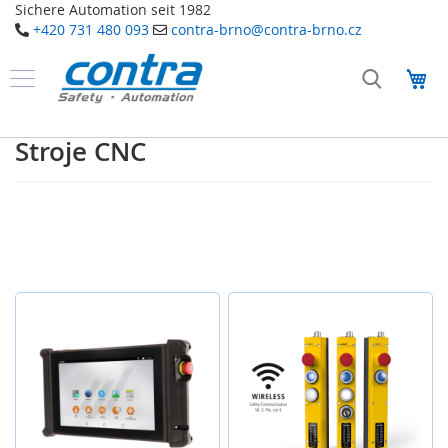
Sichere Automation seit 1982
+420 731 480 093
contra-brno@contra-brno.cz
Přejít
na
Můj
obsah
Produkty
B
Stroje CNC
e
z
p
e
č
n
o
s
t
n
í
t
e
c
h
n
o