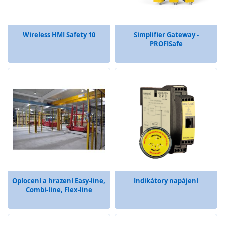
l
o
g
i
Wireless HMI Safety 10
Simplifier Gateway -
e
PROFISafe
D
o
t
y
k
o
v
é
s
e
n
z
o
Oplocení a hrazení Easy-line,
Indikátory napájení
r
Combi-line, Flex-line
y
S
p