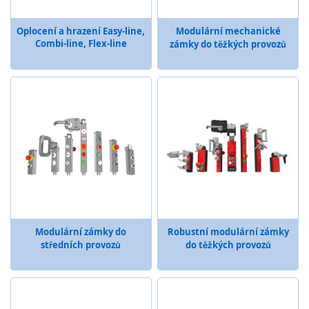
t
é
Oplocení a hrazení Easy-line,
Modulární mechanické
m
Combi-line, Flex-line
zámky do těžkých provozů
c
h
y
c
e
n
é
h
o
k
l
í
č
e
Modulární zámky do
Robustní modulární zámky
O
středních provozů
do těžkých provozů
p
t
i
c
k