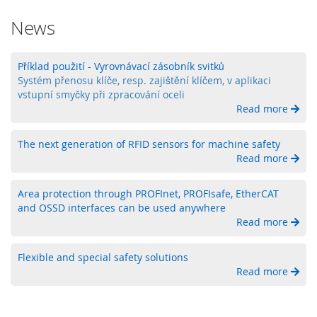
l
a
News
d
a
č
Příklad použití - Vyrovnávací zásobník svitků
e
Systém přenosu klíče, resp. zajištění klíčem, v aplikaci
vstupní smyčky při zpracování oceli
O
Read more
b
s
l
The next generation of RFID sensors for machine safety
u
Read more
ž
n
é
Area protection through PROFInet, PROFIsafe, EtherCAT
o
and OSSD interfaces can be used anywhere
v
Read more
l
á
Flexible and special safety solutions
d
Read more
a
c
í
p