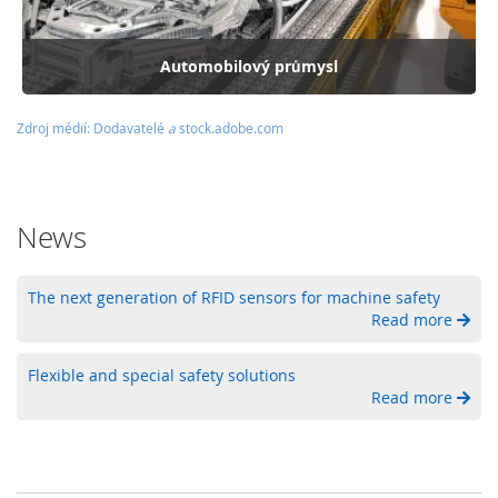
K
o
Automobilový průmysl
n
e
k
Zdroj médií: Dodavatelé
a
stock.adobe.com
t
o
r
y
a
News
I
/
O
The next generation of RFID sensors for machine safety
s
Read more
y
s
t
Flexible and special safety solutions
é
Read more
m
y
S
i