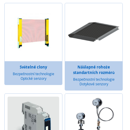
t
é
m
c
h
y
c
e
n
é
h
o
Světelné clony
Nášlapné rohože
k
standartních rozměrů
l
Bezpečnostní technologie
Optické senzory
í
Bezpečnostní technologie
Dotykové senzory
č
e
O
p
t
i
c
k