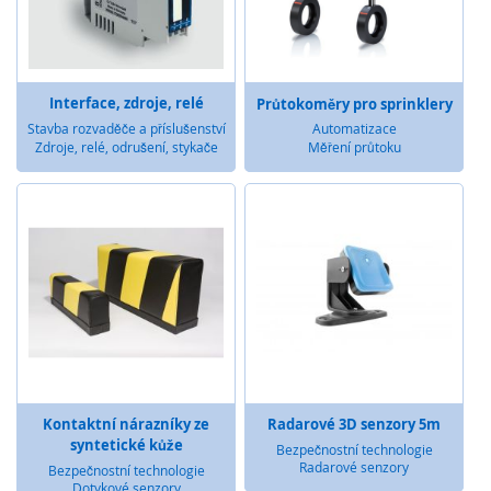
é
s
e
n
z
Interface, zdroje, relé
Průtokoměry pro sprinklery
o
Stavba rozvaděče a příslušenství
Automatizace
r
Zdroje, relé, odrušení, stykače
Měření průtoku
y
R
a
d
a
r
o
v
é
s
e
n
Kontaktní nárazníky ze
Radarové 3D senzory 5m
z
syntetické kůže
Bezpečnostní technologie
o
Radarové senzory
Bezpečnostní technologie
r
Dotykové senzory