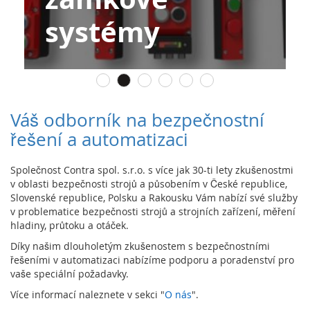
l
prvky
o
g
i
e
D
o
t
Váš odborník na bezpečnostní
y
řešení a automatizaci
k
o
v
Společnost Contra spol. s.r.o. s více jak 30-ti lety zkušenostmi
é
v oblasti bezpečnosti strojů a působením v České republice,
s
Slovenské republice, Polsku a Rakousku Vám nabízí své služby
e
v problematice bezpečnosti strojů a strojních zařízení, měření
n
hladiny, průtoku a otáček.
z
o
Díky našim dlouholetým zkušenostem s bezpečnostními
r
řešeními v automatizaci nabízíme podporu a poradenství pro
y
vaše speciální požadavky.
Více informací naleznete v sekci "
O nás
".
S
p