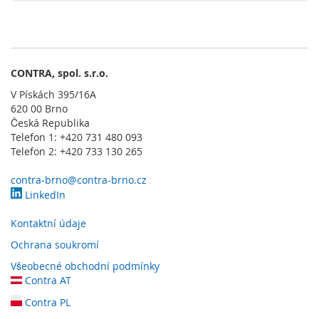
l
a
d
a
č
e
CONTRA, spol. s.r.o.
V Pískách 395/16A
O
620 00 Brno
b
Česká Republika
s
Telefon 1: +420 731 480 093
l
u
Telefon 2: +420 733 130 265
ž
n
contra-brno@contra-brno.cz
é
LinkedIn
o
v
Kontaktní údaje
l
Ochrana soukromí
á
d
Všeobecné obchodní podmínky
a
Contra AT
c
í
Contra PL
p