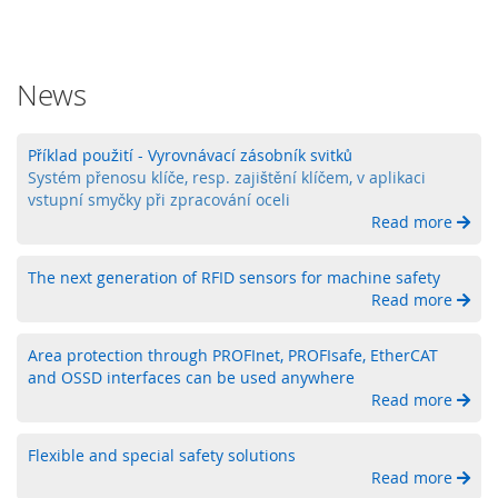
y
P
L
News
C
R
Příklad použití - Vyrovnávací zásobník svitků
e
Systém přenosu klíče, resp. zajištění klíčem, v aplikaci
l
vstupní smyčky při zpracování oceli
é
Read more
B
e
The next generation of RFID sensors for machine safety
z
Read more
d
r
á
Area protection through PROFInet, PROFIsafe, EtherCAT
t
and OSSD interfaces can be used anywhere
o
Read more
v
é
Flexible and special safety solutions
o
v
Read more