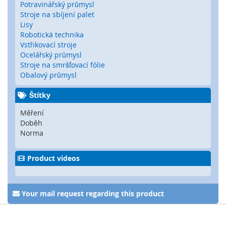
Potravinářský průmysl
é
Stroje na sbíjení palet
s
Lisy
e
Robotická technika
n
Vstřikovací stroje
z
Ocelářský průmysl
o
Stroje na smršťovací fólie
r
Obalový průmysl
y
Štítky
R
a
Měření
d
Doběh
a
Norma
r
o
v
Product videos
é
s
e
n
Your mail request regarding this product
z
o
r