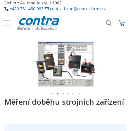
Sichere Automation seit 1982
+420 731 480 093
contra-brno@contra-brno.cz
Přejít
na
Můj
obsah
Produkty
B
Přeskočit
e
na
z
konec
p
galerie
e
č
s
n
obrázky
o
s
t
n
í
Měření doběhu strojních zařízení
Přeskočit
t
na
e
začátek
c
galerie
h
s
n
o
obrázky