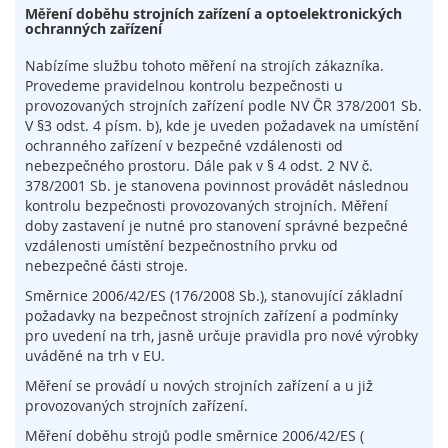
l
Měření doběhu strojních zařízení a optoelektronických
ochranných zařízení
o
g
i
Nabízíme službu tohoto měření na strojích zákazníka.
e
Provedeme pravidelnou kontrolu bezpečnosti u
provozovaných strojních zařízení podle NV ČR 378/2001 Sb.
D
V §3 odst. 4 písm. b), kde je uveden požadavek na umístění
o
ochranného zařízení v bezpečné vzdálenosti od
t
nebezpečného prostoru. Dále pak v § 4 odst. 2 NV č.
y
378/2001 Sb. je stanovena povinnost provádět následnou
k
kontrolu bezpečnosti provozovaných strojních. Měření
o
doby zastavení je nutné pro stanovení správné bezpečné
v
vzdálenosti umístění bezpečnostního prvku od
é
nebezpečné části stroje.
s
e
Směrnice 2006/42/ES (176/2008 Sb.), stanovující základní
n
požadavky na bezpečnost strojních zařízení a podmínky
z
pro uvedení na trh, jasně určuje pravidla pro nové výrobky
o
uváděné na trh v EU.
r
Měření se provádí u nových strojních zařízení a u již
y
provozovaných strojních zařízení.
S
Měření doběhu strojů podle směrnice 2006/42/ES (
p