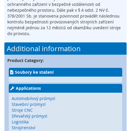
t
ochranného zařízení v bezpečné vzdálenosti od
é
nebezpečného prostoru. Dále pak v § 4 odst. 2 NV č.
m
378/2001 Sb. je stanovena povinnost provádět následnou
c
kontrolu bezpečnosti provozovaných strojních zařízení
h
nejméně jednou za 12 měsíců od okamžiku uvedení stroje
y
do provozu.
c
e
Additional information
n
é
h
Product Category:
o
k
Soubory ke stažení
l
í
č
Applications
e
Automobilový průmysl
O
Stavební průmysl
p
Stroje CNC
t
Dřevařský průmysl
i
Logistika
c
Strojírenství
k