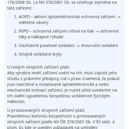
176/2008 Sb. ) a NV 378/2001 Sb. se vztahuje zejména na
í
tato zařízení:
n
a
AOPD – aktivní optoelektronická ochranná zařízení →
č
světelné závory
e
PSPD – ochranná zařízení citlivá na tlak → ochranné
,
lišty a nášlapné rohože
s
e
Souhlasné povelové ovládání → dvouruční ovládání
n
Strojně ovládané kryty
z
o
r
U nových strojních zařízení platí:
y
Aby výrobce mohl zařízení uvést na trh, musí zajistit jeho
a
shodu s právními předpisy, což v praxi znamená, že pokud
z
jsou navržené a instalované optoelektronické a nebo
á
mechanické snímací zařízení, je nutné před uvedením na
m
trh ověřit vypočtenou bezpečnou vzdálenost fyzickým
k
měřením.
y
U provozovaných strojních zařízení platí:
S
Pravidelnou kontrolu bezpečnosti u provozovaných
y
strojních zařízení podle NV ČR 378/2001 Sb. V §3 odst. 4
s
písm. b), kde je uveden požadavek na umístění