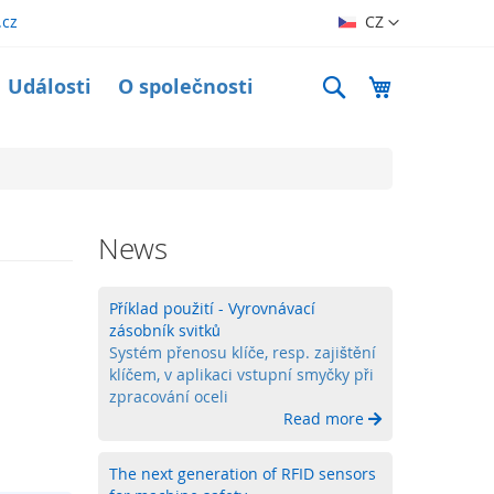
Jazyk
.cz
CZ
Search
Můj košík
Události
O společnosti
News
Příklad použití - Vyrovnávací
zásobník svitků
Systém přenosu klíče, resp. zajištění
klíčem, v aplikaci vstupní smyčky při
zpracování oceli
Read more
The next generation of RFID sensors