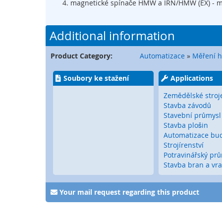
magnetické spínače HMW a IRN/HMW (EX) - ma
systémy
Konektory
a
Additional information
I/O
systémy
Product Category:
Automatizace
»
Měření h
Signální
světla
Soubory ke stažení
Applications
Elektronické
Zemědělské stroj
příslušenství
Stavba závodů
Zabezpečení
Stavební průmysl
bran
Stavba plošin
a
Automatizace bu
vrat
Strojírenství
Senzory
Potravinářský pr
pro
Stavba bran a vra
brány
Bezdrátový
Your mail request regarding this product
přenos
signálu