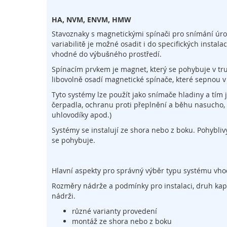
na
PLC
začátek
Relé
HA, NVM, ENVM, HMW
galerie
s
Stavoznaky s magnetickými spínači pro snímání úrovn
Bezdrátové
obrázky
variabilitě je možné osadit i do specifických instala
ovladače
vhodné do výbušného prostředí.
Obslužné
Spínacím prvkem je magnet, který se pohybuje v trub
ovládací
libovolně osadí magnetické spínače, které sepnou v
prvky
Tyto systémy lze použít jako snímače hladiny a tím j
Ochranné
čerpadla, ochranu proti přeplnění a běhu nasucho, 
kryty
uhlovodíky apod.)
a
oplocení
Systémy se instalují ze shora nebo z boku. Pohybli
se pohybuje.
Systém
přenosu
signálu
Hlavní aspekty pro správný výběr typu systému vho
Pojistné
Rozměry nádrže a podmínky pro instalaci, druh kapali
ventily
nádrži.
Automatizace
různé varianty provedení
Klávesnice
montáž ze shora nebo z boku
a