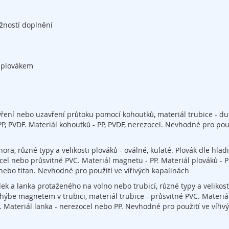
žností doplnění
s plovákem
ření nebo uzavření průtoku pomocí kohoutků, materiál trubice - d
P, PVDF. Materiál kohoutků - PP, PVDF, nerezocel. Nevhodné pro použ
a, různé typy a velikosti plováků - oválné, kulaté. Plovák dle hlad
cel nebo průsvitné PVC. Materiál magnetu - PP. Materiál plováků - P
nebo titan. Nevhodné pro použití ve vířivých kapalinách
k a lanka protaženého na volno nebo trubicí, různé typy a velikost
 hýbe magnetem v trubici, materiál trubice - průsvitné PVC. Materiá
. Materiál lanka - nerezocel nebo PP. Nevhodné pro použití ve vířiv