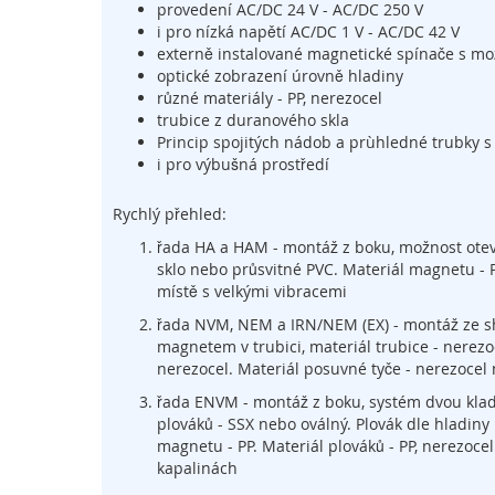
provedení AC/DC 24 V - AC/DC 250 V
trackbally
i pro nízká napětí AC/DC 1 V - AC/DC 42 V
Vzdálená
externě instalované magnetické spínače s mo
údržba
optické zobrazení úrovně hladiny
různé materiály - PP, nerezocel
Mobilní
trubice z duranového skla
dotyková
Princip spojitých nádob a prùhledné trubky 
ovládací
i pro výbušná prostředí
zařízení
Senzorika
Rychlý přehled:
a
senzory
řada HA a HAM - montáž z boku, možnost otev
sklo nebo průsvitné PVC. Materiál magnetu - P
Měření
místě s velkými vibracemi
otáček
řada NVM, NEM a IRN/NEM (EX) - montáž ze shor
Měření
magnetem v trubici, materiál trubice - nerezo
hladiny
nerezocel. Materiál posuvné tyče - nerezocel 
Měření
řada ENVM - montáž z boku, systém dvou klade
průtoku
plováků - SSX nebo oválný. Plovák dle hladiny
Zobrazovací
magnetu - PP. Materiál plováků - PP, nerezocel
a
kapalinách
informační