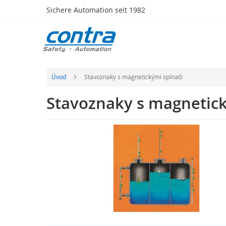
Přejít
Sichere Automation seit 1982
na
obsah
Produkty
Bezpečnostní
technologie
Dotykové
Úvod
Stavoznaky s magnetickými spínači
senzory
Stavoznaky s magnetick
Spínače,
senzory
a
Přeskočit
zámky
na
Systém
konec
chyceného
galerie
klíče
s
obrázky
Optické
senzory
Radarové
senzory
Přeskočit