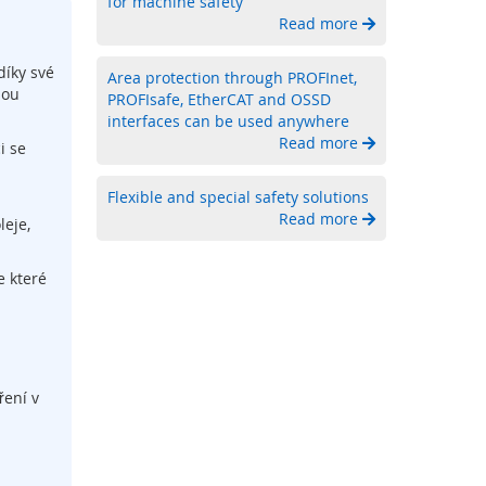
for machine safety
Read more
díky své
Area protection through PROFInet,
sou
PROFIsafe, EtherCAT and OSSD
interfaces can be used anywhere
Read more
i se
Flexible and special safety solutions
Read more
leje,
e které
ření v