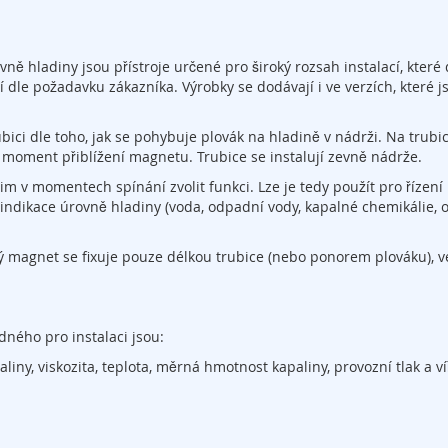
ě hladiny jsou přístroje určené pro široký rozsah instalací, které 
cí dle požadavku zákazníka. Výrobky se dodávají i ve verzích, které j
ici dle toho, jak se pohybuje plovák na hladině v nádrži. Na trubic
 moment přiblížení magnetu. Trubice se instalují zevně nádrže.
im v momentech spínání zvolit funkci. Lze je tedy použít pro řízení
indikace úrovně hladiny (voda, odpadní vody, kapalné chemikálie, o
vý magnet se fixuje pouze délkou trubice (nebo ponorem plováku), v
dného pro instalaci jsou:
ny, viskozita, teplota, měrná hmotnost kapaliny, provozní tlak a ví