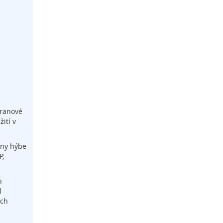
uranové
ití v
iny hýbe
P,
i
l
ých