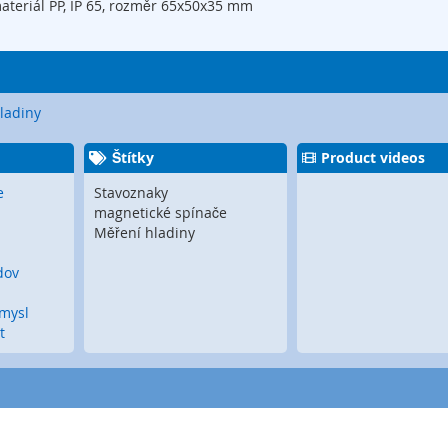
teriál PP, IP 65, rozměr 65x50x35 mm
ladiny
Štítky
Product videos
e
Stavoznaky
magnetické spínače
Měření hladiny
dov
ůmysl
t