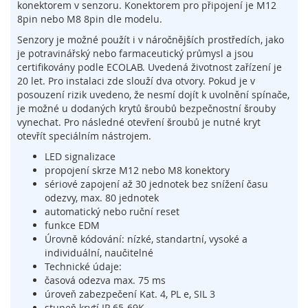
konektorem v senzoru. Konektorem pro připojení je M12
í
8pin nebo M8 8pin dle modelu.
n
a
Senzory je možné použít i v náročnějších prostředích, jako
č
je potravinářský nebo farmaceutický průmysl a jsou
e
certifikovány podle ECOLAB. Uvedená životnost zařízení je
,
20 let. Pro instalaci zde slouží dva otvory. Pokud je v
s
posouzení rizik uvedeno, že nesmí dojít k uvolnění spínače,
e
je možné u dodaných krytů šroubů bezpečnostní šrouby
n
vynechat. Pro následné otevření šroubů je nutné kryt
z
otevřít speciálním nástrojem.
o
r
LED signalizace
y
propojení skrze M12 nebo M8 konektory
a
sériové zapojení až 30 jednotek bez snížení času
z
odezvy, max. 80 jednotek
á
automatický nebo ruční reset
m
funkce EDM
k
Úrovně kódování: nízké, standartní, vysoké a
y
individuální, naučitelné
Technické údaje:
S
časová odezva max. 75 ms
y
úroveň zabezpečení Kat. 4, PL e, SIL 3
s
stupeň krytí IP 65-69K