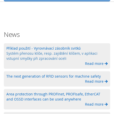
y
P
L
C
R
News
e
l
é
Příklad použití - Vyrovnávací zásobník svitků
Systém přenosu klíče, resp. zajištění klíčem, v aplikaci
B
vstupní smyčky při zpracování oceli
e
Read more
z
d
r
The next generation of RFID sensors for machine safety
á
Read more
t
o
Area protection through PROFInet, PROFIsafe, EtherCAT
v
and OSSD interfaces can be used anywhere
é
Read more
o
v