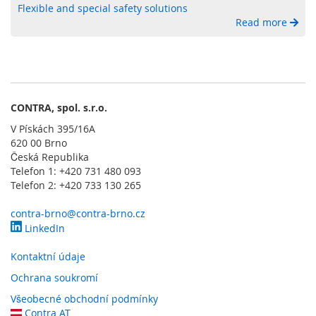
l
Flexible and special safety solutions
a
Read more
d
a
č
e
O
CONTRA, spol. s.r.o.
b
s
V Pískách 395/16A
l
620 00 Brno
u
Česká Republika
ž
Telefon 1: +420 731 480 093
n
Telefon 2: +420 733 130 265
é
o
contra-brno@contra-brno.cz
v
LinkedIn
l
á
Kontaktní údaje
d
a
Ochrana soukromí
c
í
Všeobecné obchodní podmínky
p
Contra AT