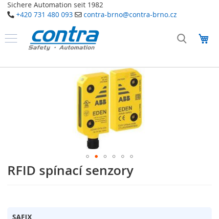
Sichere Automation seit 1982
+420 731 480 093
contra-brno@contra-brno.cz
Přejít
na
Můj
obsah
Produkty
B
Přeskočit
e
na
z
konec
p
galerie
e
č
s
n
obrázky
o
s
t
n
í
RFID spínací senzory
Přeskočit
t
na
e
začátek
c
galerie
h
s
n
o
obrázky
SAFIX