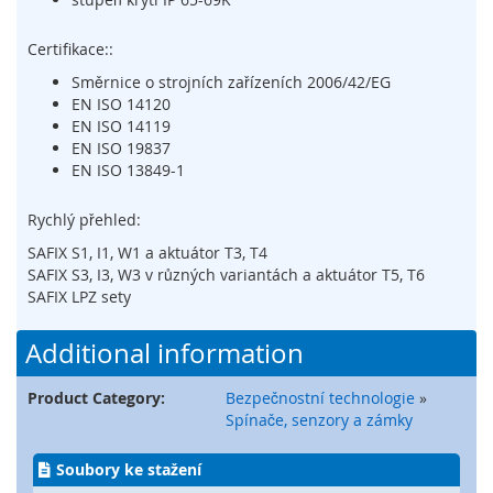
t
é
Certifikace::
m
c
Směrnice o strojních zařízeních 2006/42/EG
h
EN ISO 14120
y
EN ISO 14119
c
EN ISO 19837
e
EN ISO 13849-1
n
é
h
Rychlý přehled:
o
SAFIX S1, I1, W1 a aktuátor T3, T4
k
SAFIX S3, I3, W3 v různých variantách a aktuátor T5, T6
l
SAFIX LPZ sety
í
č
e
Additional information
O
Product Category:
Bezpečnostní technologie
»
p
Spínače, senzory a zámky
t
i
Soubory ke stažení
c
k