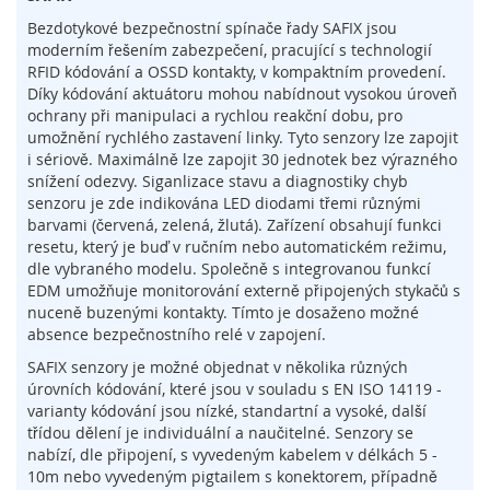
l
Bezdotykové bezpečnostní spínače řady SAFIX jsou
o
moderním řešením zabezpečení, pracující s technologií
g
i
RFID kódování a OSSD kontakty, v kompaktním provedení.
e
Díky kódování aktuátoru mohou nabídnout vysokou úroveň
ochrany při manipulaci a rychlou reakční dobu, pro
D
umožnění rychlého zastavení linky. Tyto senzory lze zapojit
o
i sériově. Maximálně lze zapojit 30 jednotek bez výrazného
t
snížení odezvy. Siganlizace stavu a diagnostiky chyb
y
senzoru je zde indikována LED diodami třemi různými
k
barvami (červená, zelená, žlutá). Zařízení obsahují funkci
o
resetu, který je buď v ručním nebo automatickém režimu,
v
dle vybraného modelu. Společně s integrovanou funkcí
é
EDM umožňuje monitorování externě připojených stykačů s
s
nuceně buzenými kontakty. Tímto je dosaženo možné
e
absence bezpečnostního relé v zapojení.
n
z
SAFIX senzory je možné objednat v několika různých
o
úrovních kódování, které jsou v souladu s EN ISO 14119 -
r
varianty kódování jsou nízké, standartní a vysoké, další
y
třídou dělení je individuální a naučitelné. Senzory se
nabízí, dle připojení, s vyvedeným kabelem v délkách 5 -
S
10m nebo vyvedeným pigtailem s konektorem, případně
p