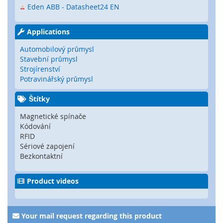
Eden ABB - Datasheet24 EN
é
s
e
Applications
n
z
Automobilový průmysl
o
Stavební průmysl
r
Strojírenství
y
Potravinářský průmysl
R
Štítky
a
d
Magnetické spínače
a
Kódování
r
RFID
o
Sériové zapojení
v
Bezkontaktní
é
s
e
Product videos
n
z
o
Your mail request regarding this product
r