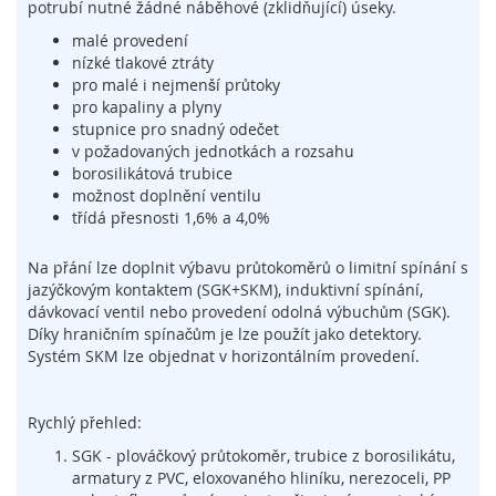
potrubí nutné žádné náběhové (zklidňující) úseky.
í
n
malé provedení
a
nízké tlakové ztráty
č
pro malé i nejmenší průtoky
e
pro kapaliny a plyny
,
stupnice pro snadný odečet
s
v požadovaných jednotkách a rozsahu
e
borosilikátová trubice
n
možnost doplnění ventilu
z
třídá přesnosti 1,6% a 4,0%
o
r
Na přání lze doplnit výbavu průtokoměrů o limitní spínání s
y
jazýčkovým kontaktem (SGK+SKM), induktivní spínání,
a
dávkovací ventil nebo provedení odolná výbuchům (SGK).
z
Díky hraničním spínačům je lze použít jako detektory.
á
Systém SKM lze objednat v horizontálním provedení.
m
k
y
Rychlý přehled:
S
SGK - plováčkový průtokoměr, trubice z borosilikátu,
y
armatury z PVC, eloxovaného hliníku, nerezoceli, PP
s