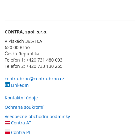
l
a
d
a
č
e
CONTRA, spol. s.r.o.
V Pískách 395/16A
O
620 00 Brno
b
Česká Republika
s
Telefon 1: +420 731 480 093
l
Telefon 2: +420 733 130 265
u
ž
n
contra-brno@contra-brno.cz
é
LinkedIn
o
v
Kontaktní údaje
l
Ochrana soukromí
á
d
Všeobecné obchodní podmínky
a
Contra AT
c
í
Contra PL
p