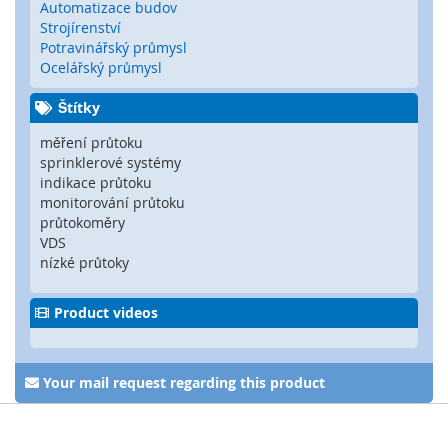
Automatizace budov
é
Strojírenství
s
Potravinářský průmysl
e
Ocelářský průmysl
n
z
Štítky
o
r
měření průtoku
y
sprinklerové systémy
indikace průtoku
R
monitorování průtoku
a
průtokoměry
d
VDS
a
nízké průtoky
r
o
v
Product videos
é
s
e
n
Your mail request regarding this product
z
o
r