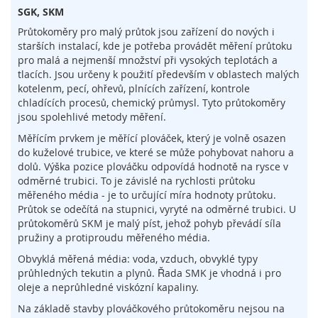
l
SGK, SKM
o
Průtokoměry pro malý průtok jsou zařízení do nových i
g
starších instalací, kde je potřeba provádět měření průtoku
i
e
pro malá a nejmenší množství při vysokých teplotách a
tlacích. Jsou určeny k použití především v oblastech malých
D
kotelenm, pecí, ohřevů, plnících zařízení, kontrole
o
chladících procesů, chemický průmysl. Tyto průtokoměry
t
jsou spolehlivé metody měření.
y
Měřícím prvkem je měřící plováček, který je volně osazen
k
do kuželové trubice, ve které se může pohybovat nahoru a
o
dolů. Výška pozice plováčku odpovídá hodnotě na rysce v
v
odměrné trubici. To je závislé na rychlosti průtoku
é
měřeného média - je to určující míra hodnoty průtoku.
s
e
Průtok se odečítá na stupnici, vyryté na odměrné trubici. U
n
průtokoměrů SKM je malý píst, jehož pohyb převádí síla
z
pružiny a protiproudu měřeného média.
o
Obvyklá měřená média: voda, vzduch, obvyklé typy
r
průhledných tekutin a plynů. Řada SMK je vhodná i pro
y
oleje a neprůhledné viskózní kapaliny.
S
Na základě stavby plováčkového průtokoměru nejsou na
p