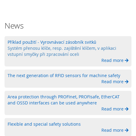
y
P
L
News
C
R
Příklad použití - Vyrovnávací zásobník svitků
e
Systém přenosu klíče, resp. zajištění klíčem, v aplikaci
l
vstupní smyčky při zpracování oceli
é
Read more
B
e
The next generation of RFID sensors for machine safety
z
Read more
d
r
á
Area protection through PROFInet, PROFIsafe, EtherCAT
t
and OSSD interfaces can be used anywhere
o
Read more
v
é
Flexible and special safety solutions
o
Read more
v