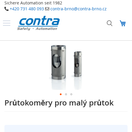
Sichere Automation seit 1982
+420 731 480 093
contra-brno@contra-brno.cz
Přejít
na
Můj
obsah
Produkty
B
Přeskočit
e
na
z
konec
p
galerie
e
č
s
n
obrázky
o
s
t
n
í
Průtokoměry pro malý průtok
Přeskočit
t
na
e
začátek
c
galerie
h
s
n
o
obrázky