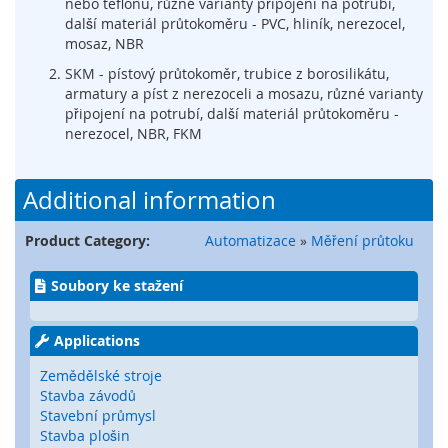
nebo teflonu, různé varianty připojení na potrubí,
t
další materiál průtokoměru - PVC, hliník, nerezocel,
é
mosaz, NBR
m
c
SKM - pístový průtokoměr, trubice z borosilikátu,
h
armatury a píst z nerezoceli a mosazu, různé varianty
y
připojení na potrubí, další materiál průtokoměru -
c
nerezocel, NBR, FKM
e
n
é
Additional information
h
o
k
Product Category:
Automatizace
»
Měření průtoku
l
í
Soubory ke stažení
č
e
Applications
O
p
Zemědělské stroje
t
Stavba závodů
i
Stavební průmysl
c
Stavba plošin
k