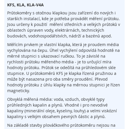
l
KFS, KLA, KLA-V4A
o
Průtokoměry s otočnou klapkou jsou zařízení do nových i
g
starších instalací, kde je potřeba provádět měření průtoku.
i
e
Jsou určeny k použití měření středních a velkých průtoků v
oblastech úpraven vody, elektrárnách, technických
D
budovách, vodohospodářstvích, nádrží a bazénů apod.
o
Měřícím prvkem je vlastní klapka, která je proudem média
t
vychylována na čepu. Úhel vychýlení odpovídá hodnotě na
y
měrné stupnici s ukazovací ručkou. To je závislé na
k
rychlosti průtoku měřeného média - je to určující míra
o
hodnoty průtoku. Průtok se odečítá na průhledovém skle
v
stupnice. U průtokoměrů KFS je klapka řízená pružinou a
é
může být nasazena pro oba směry proudění. Převod
s
e
hodnoty průtoku z úhlu klapky na měrnou stupnici je řízen
n
magneticky.
z
Obvyklá měřená média: voda, vzduch, obvyklé typy
o
průhledných kapalin a plynů. Vhodné i pro nevodivé
r
kapaliny (minerální oleje, kyseliny, louhy) a velmi viskózní
y
kapaliny s velkým obsahem pevných částic a plynů.
S
Na základě stavby plováčkového průtokoměru nejsou na
p