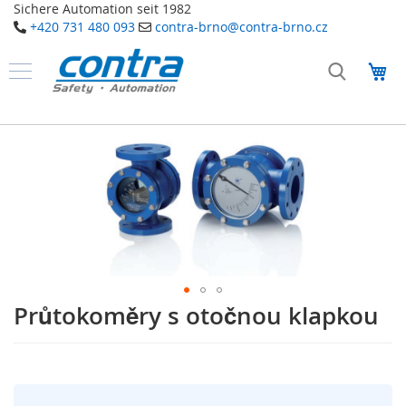
Sichere Automation seit 1982
+420 731 480 093
contra-brno@contra-brno.cz
Přejít
na
Můj
obsah
Produkty
B
Přeskočit
e
na
z
konec
p
galerie
e
č
s
n
obrázky
o
s
t
n
í
Průtokoměry s otočnou klapkou
Přeskočit
t
na
e
začátek
c
galerie
h
s
n
o
obrázky