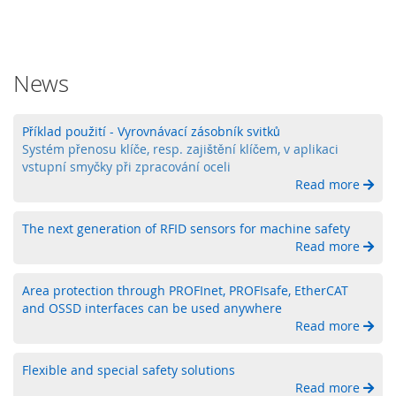
y
P
L
C
News
R
e
Příklad použití - Vyrovnávací zásobník svitků
l
Systém přenosu klíče, resp. zajištění klíčem, v aplikaci
é
vstupní smyčky při zpracování oceli
Read more
B
e
The next generation of RFID sensors for machine safety
z
d
Read more
r
á
Area protection through PROFInet, PROFIsafe, EtherCAT
t
and OSSD interfaces can be used anywhere
o
Read more
v
é
o
Flexible and special safety solutions
v
Read more