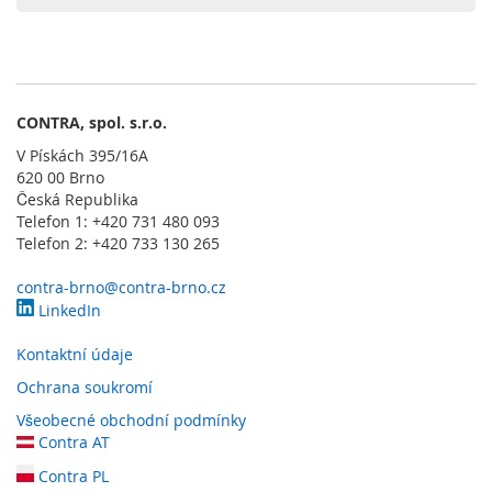
l
a
d
a
č
e
CONTRA, spol. s.r.o.
O
V Pískách 395/16A
b
620 00 Brno
s
Česká Republika
l
Telefon 1: +420 731 480 093
u
Telefon 2: +420 733 130 265
ž
n
contra-brno@contra-brno.cz
é
LinkedIn
o
v
Kontaktní údaje
l
á
Ochrana soukromí
d
Všeobecné obchodní podmínky
a
Contra AT
c
í
Contra PL
p