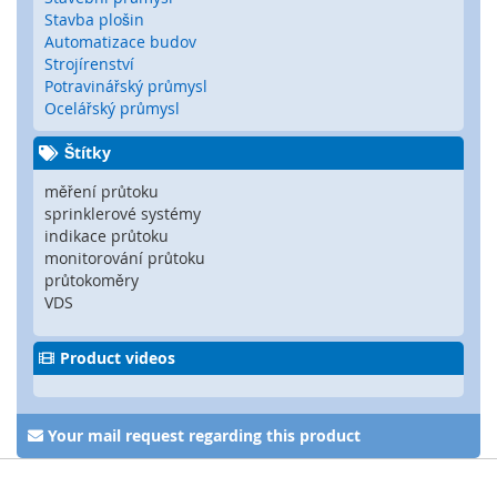
Stavba plošin
é
s
Automatizace budov
e
Strojírenství
n
Potravinářský průmysl
z
Ocelářský průmysl
o
r
Štítky
y
měření průtoku
R
sprinklerové systémy
a
indikace průtoku
d
monitorování průtoku
a
průtokoměry
r
VDS
o
v
Product videos
é
s
e
n
Your mail request regarding this product
z
o
r