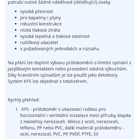
potrubí nutné žádné náběhové (zklidňující) úseky.
í
n
vysoká přesnost
a
pro kapaliny i plyny
č
robustní konstrukce
e
nízká tlaková ztráta
,
vysoká tepelná a tlaková odolnost
s
ručičkový ukazatel
e
v požadovaných jednotkách a rozsahu
n
z
Na přání lze doplnit výbavu průtokoměrů o limitní spínání s
o
jazýčkovým kontaktem nebo provedení odolná výbuchům.
r
Díky hraničním spínačům je lze použít jako detektory.
y
Systém KFS lze objednat s totalizérem.
a
z
á
Rychlý přehled:
m
k
KFS - průtokoměr s ukazovací ručkou pro
y
horizontální i vertikální instalace mezi příruby, klapka
z Hastelloy nerezoceli. těleso z oceli, nerezoceli,
S
teflonu, PP nebo PVC, další materiál průtokoměru -
y
ocel, nerezocel, PVC, PP, PVDF, PTFE, Sil
s