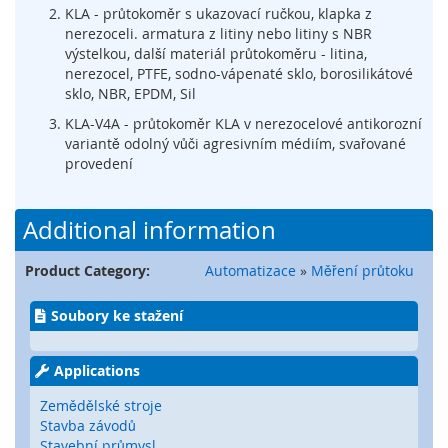
t
KLA - průtokoměr s ukazovací ručkou, klapka z
é
nerezoceli. armatura z litiny nebo litiny s NBR
m
výstelkou, další materiál průtokoměru - litina,
c
nerezocel, PTFE, sodno-vápenaté sklo, borosilikátové
h
sklo, NBR, EPDM, Sil
y
c
KLA-V4A - průtokoměr KLA v nerezocelové antikorozní
e
variantě odolný vůči agresivním médiím, svařované
n
provedení
é
h
o
Additional information
k
l
Product Category:
Automatizace
»
Měření průtoku
í
č
e
Soubory ke stažení
O
Applications
p
t
Zemědělské stroje
i
Stavba závodů
c
Stavební průmysl
k