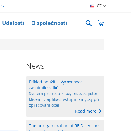
Jazyk
.cz
CZ
Search
Můj košík
Události
O společnosti
News
Příklad použití - Vyrovnávací
zásobník svitků
Systém přenosu klíče, resp. zajištění
klíčem, v aplikaci vstupní smyčky při
zpracování oceli
Read more
The next generation of RFID sensors