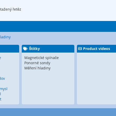
otažený řetěz
ladiny
Štítky
Product videos
e
Magnetické spínače
Ponorné sondy
Měření hladiny
dov
ůmysl
l
t