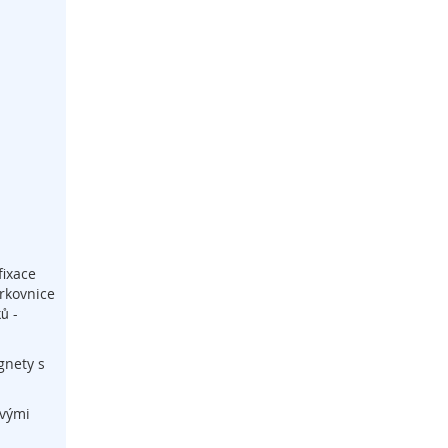
fixace
orkovnice
ů -
gnety s
ovými