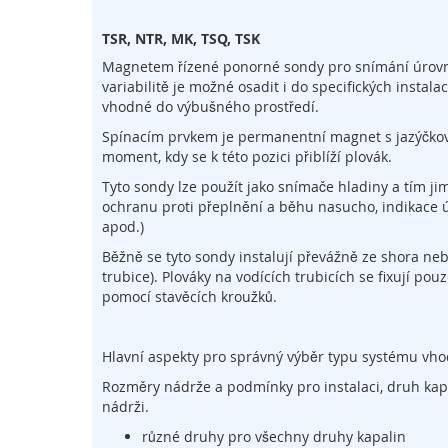
na
PLC
začátek
Relé
TSR, NTR, MK, TSQ, TSK
galerie
s
Magnetem řízené ponorné sondy pro snímání úrovně h
Bezdrátové
obrázky
variabilitě je možné osadit i do specifických instala
ovladače
vhodné do výbušného prostředí.
Obslužné
Spínacím prvkem je permanentní magnet s jazýčkovým
ovládací
moment, kdy se k této pozici přiblíží plovák.
prvky
Tyto sondy lze použít jako snímače hladiny a tím jim
Ochranné
ochranu proti přeplnění a běhu nasucho, indikace ú
kryty
apod.)
a
oplocení
Běžně se tyto sondy instalují převážně ze shora ne
trubice). Plováky na vodících trubicích se fixují po
Systém
pomocí stavěcích kroužků.
přenosu
signálu
Pojistné
Hlavní aspekty pro správný výběr typu systému vho
ventily
Rozměry nádrže a podmínky pro instalaci, druh kapali
Automatizace
nádrži.
Klávesnice
různé druhy pro všechny druhy kapalin
a