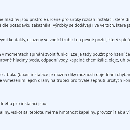
ladiny jsou přístroje určené pro široký rozsah instalací, které dí
cí dle požadavku zákazníka. Výrobky se dodávají i ve verzích, které j
i kontakty, usazený ve vodící trubici na pevné pozici, který spíná
 v momentech spínání zvolit funkci. Lze je tedy použít pro řízení č
rovně hladiny (voda, odpadní vody, kapalné chemikálie, oleje, uhlo
bo z boku (boční instalace je možná díky možnosti objednání ohýba
uze vymezením jejich dráhy na trubici pro trvalé sepnutí určitých ko
dného pro instalaci jsou:
ny, viskozita, teplota, měrná hmotnost kapaliny, provozní tlak a ví