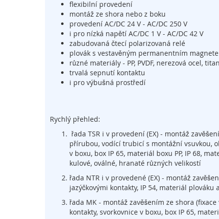
flexibilní provedení
trackbally
montáž ze shora nebo z boku
Vzdálená
provedení AC/DC 24 V - AC/DC 250 V
údržba
i pro nízká napětí AC/DC 1 V - AC/DC 42 V
zabudovaná čtecí polarizovaná relé
Mobilní
plovák s vestavěným permanentním magnet
dotyková
různé materiály - PP, PVDF, nerezová ocel, tita
ovládací
trvalá sepnutí kontaktu
zařízení
i pro výbušná prostředí
Senzorika
a
senzory
Rychlý přehled:
Měření
otáček
řada TSR i v provedení (EX) - montáž zavěšení
přírubou, vodící trubicí s montážní vsuvkou,
Měření
v boxu, box IP 65, materiál boxu PP, IP 68, mat
hladiny
kulové, oválné, hranaté různých velikostí
Měření
řada NTR i v provedené (EX) - montáž zavěše
průtoku
jazýčkovými kontakty, IP 54, materiál plováku a
Zobrazovací
řada MK - montáž zavěšením ze shora (fixace
a
kontakty, svorkovnice v boxu, box IP 65, materi
informační