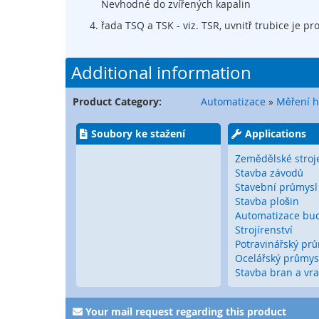
Nevhodné do zvířených kapalin
systémy
řada TSQ a TSK - viz. TSR, uvnitř trubice je pr
Konektory
a
I/O
Additional information
systémy
Signální
Product Category:
Automatizace
»
Měření h
světla
Elektronické
Soubory ke stažení
Applications
příslušenství
Zemědělské stroj
Zabezpečení
Stavba závodů
bran
Stavební průmysl
a
Stavba plošin
vrat
Automatizace bu
Senzory
Strojírenství
pro
Potravinářský pr
brány
Ocelářský průmys
Bezdrátový
Stavba bran a vra
přenos
signálu
Your mail request regarding this product