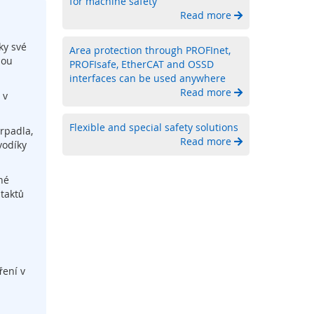
for machine safety
Read more
ky své
Area protection through PROFInet,
sou
PROFIsafe, EtherCAT and OSSD
interfaces can be used anywhere
Read more
 v
Flexible and special safety solutions
erpadla,
Read more
vodíky
né
ntaktů
ření v