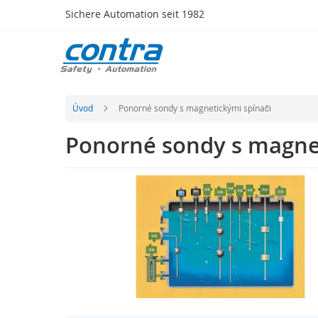
Přejít
Sichere Automation seit 1982
na
obsah
Produkty
Bezpečnostní
technologie
Dotykové
Úvod
Ponorné sondy s magnetickými spínači
senzory
Ponorné sondy s magne
Spínače,
senzory
a
Přeskočit
zámky
na
Systém
konec
chyceného
galerie
klíče
s
obrázky
Optické
senzory
Radarové
senzory
Přeskočit