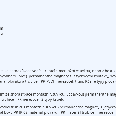
em
nu
m ze shora (fixace vodící trubicí s montážní vsuvkou) nebo z boku (
 ohýbaná trubice), permanentně magnety s jazýčkovými kontakty, sv
eriál plováku a trubice - PP, PVDF, nerezocel, titan. Různé typy plovák
ním ze shora (fixace montážní vsuvkou, ucpávkou) permanentně ma
 trubice - PP, nerezocel, 2 typy kabelu
 vodící trubicí s montážní vsuvkou) permanentně magnety s jazýčk
ál boxu PP, IP 68 materiál plováku - PP, materiál trubice - nerezocel.