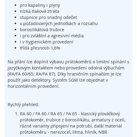
pro kapaliny i plyny
í
n
nízká tlaková ztráta
a
stupnice pro snadný odečet
č
v požadovaných jednotkách a rozsahu
e
borosilikátová trubice
,
i pro zvláštní a agresivní média
s
i v hygienickém provedení
e
třídá přesnosti 1,6%
n
z
Na přání lze doplnit výbavu průtokoměrů o limitní spínání s
o
jazýčkovým kontaktem nebo provedení odolná výbuchům
r
(RA/FA 60/65; RA/FA 87). Díky hraničním spínačům je lze
y
použít jako detektory. Systém SGM lze objednat v
a
horizontálním provedení.
z
á
m
Rychlý přehled:
k
y
RA 60 / FA 60 / RA 65 / FA 65 - klasický plováčkový
průtokoměr, trubice z borosilikátu, armatury z oceli,
S
různé varianty připojení na potrubí, další materiál
y
průtokoměru - nerezocel, litina, hliník, NBR
s