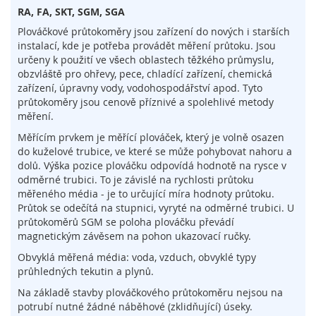
l
RA, FA, SKT, SGM, SGA
o
Plováčkové průtokoměry jsou zařízení do nových i starších
g
instalací, kde je potřeba provádět měření průtoku. Jsou
i
e
určeny k použití ve všech oblastech těžkého průmyslu,
obzvláště pro ohřevy, pece, chladící zařízení, chemická
D
zařízení, úpravny vody, vodohospodářství apod. Tyto
o
průtokoměry jsou cenově příznivé a spolehlivé metody
t
měření.
y
Měřícím prvkem je měřící plováček, který je volně osazen
k
do kuželové trubice, ve které se může pohybovat nahoru a
o
dolů. Výška pozice plováčku odpovídá hodnotě na rysce v
v
odměrné trubici. To je závislé na rychlosti průtoku
é
měřeného média - je to určující míra hodnoty průtoku.
s
e
Průtok se odečítá na stupnici, vyryté na odměrné trubici. U
n
průtokoměrů SGM se poloha plováčku převádí
z
magnetickým závěsem na pohon ukazovací ručky.
o
Obvyklá měřená média: voda, vzduch, obvyklé typy
r
průhledných tekutin a plynů.
y
Na základě stavby plováčkového průtokoměru nejsou na
S
potrubí nutné žádné náběhové (zklidňující) úseky.
p