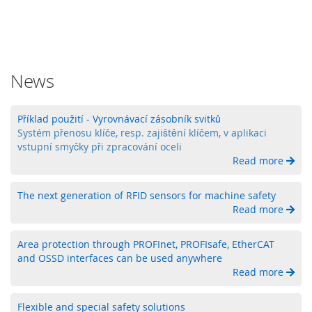
l
a
d
a
č
e
News
O
b
Příklad použití - Vyrovnávací zásobník svitků
s
Systém přenosu klíče, resp. zajištění klíčem, v aplikaci
l
vstupní smyčky při zpracování oceli
u
Read more
ž
n
é
The next generation of RFID sensors for machine safety
o
Read more
v
l
á
Area protection through PROFInet, PROFIsafe, EtherCAT
d
and OSSD interfaces can be used anywhere
a
Read more
c
í
Flexible and special safety solutions
p