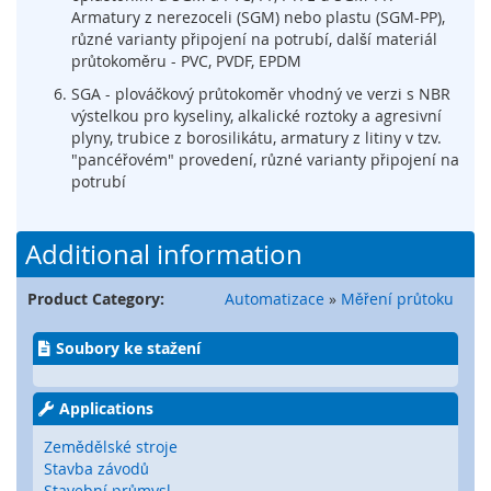
Armatury z nerezoceli (SGM) nebo plastu (SGM-PP),
é
různé varianty připojení na potrubí, další materiál
s
průtokoměru - PVC, PVDF, EPDM
e
n
SGA - plováčkový průtokoměr vhodný ve verzi s NBR
z
výstelkou pro kyseliny, alkalické roztoky a agresivní
o
plyny, trubice z borosilikátu, armatury z litiny v tzv.
r
"pancéřovém" provedení, různé varianty připojení na
y
potrubí
R
a
Additional information
d
a
r
Product Category:
Automatizace
»
Měření průtoku
o
v
Soubory ke stažení
é
s
e
Applications
n
z
Zemědělské stroje
o
Stavba závodů
r
Stavební průmysl