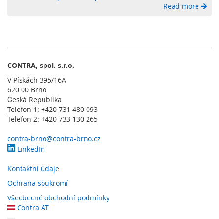
r
Read more
v
k
y
O
c
CONTRA, spol. s.r.o.
h
V Pískách 395/16A
r
620 00 Brno
a
n
Česká Republika
n
Telefon 1: +420 731 480 093
é
Telefon 2: +420 733 130 265
k
r
contra-brno@contra-brno.cz
y
LinkedIn
t
y
Kontaktní údaje
a
o
Ochrana soukromí
p
Všeobecné obchodní podmínky
l
Contra AT
o