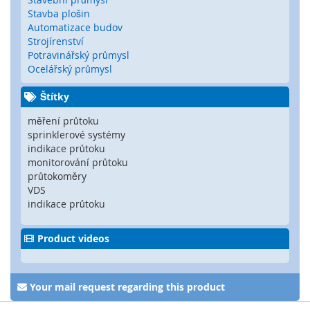
y
Stavba plošin
Automatizace budov
P
Strojírenství
L
Potravinářský průmysl
C
Ocelářský průmysl
R
Štítky
e
l
měření průtoku
é
sprinklerové systémy
indikace průtoku
B
monitorování průtoku
e
průtokoměry
z
VDS
d
indikace průtoku
r
á
t
Product videos
o
v
é
o
Your mail request regarding this product
v