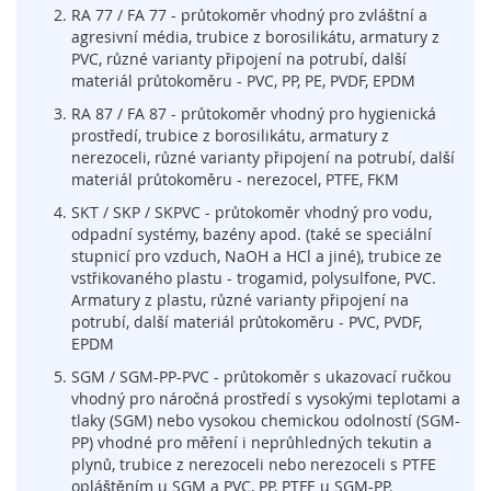
t
RA 77 / FA 77 - průtokoměr vhodný pro zvláštní a
é
agresivní média, trubice z borosilikátu, armatury z
m
PVC, různé varianty připojení na potrubí, další
c
materiál průtokoměru - PVC, PP, PE, PVDF, EPDM
h
y
RA 87 / FA 87 - průtokoměr vhodný pro hygienická
c
prostředí, trubice z borosilikátu, armatury z
e
nerezoceli, různé varianty připojení na potrubí, další
n
materiál průtokoměru - nerezocel, PTFE, FKM
é
SKT / SKP / SKPVC - průtokoměr vhodný pro vodu,
h
odpadní systémy, bazény apod. (také se speciální
o
stupnicí pro vzduch, NaOH a HCl a jiné), trubice ze
k
vstřikovaného plastu - trogamid, polysulfone, PVC.
l
Armatury z plastu, různé varianty připojení na
í
potrubí, další materiál průtokoměru - PVC, PVDF,
č
e
EPDM
SGM / SGM-PP-PVC - průtokoměr s ukazovací ručkou
O
vhodný pro náročná prostředí s vysokými teplotami a
p
tlaky (SGM) nebo vysokou chemickou odolností (SGM-
t
PP) vhodné pro měření i neprůhledných tekutin a
i
plynů, trubice z nerezoceli nebo nerezoceli s PTFE
c
opláštěním u SGM a PVC, PP, PTFE u SGM-PP.
k