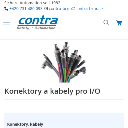
Sichere Automation seit 1982
+420 731 480 093
contra-brno@contra-brno.cz
Přejít
na
Můj
obsah
Produkty
B
Přeskočit
e
na
z
konec
p
galerie
e
č
s
n
obrázky
o
s
t
Konektory a kabely pro I/O
Přeskočit
n
na
í
t
začátek
e
galerie
c
s
h
obrázky
n
Konektory, kabely
o