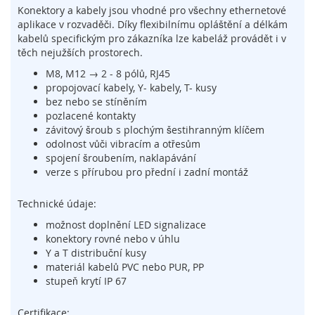
l
Konektory a kabely jsou vhodné pro všechny ethernetové
o
aplikace v rozvaděči. Díky flexibilnímu opláštění a délkám
g
kabelů specifickým pro zákazníka lze kabeláž provádět i v
i
těch nejužších prostorech.
e
M8, M12 → 2 - 8 pólů, RJ45
D
propojovací kabely, Y- kabely, T- kusy
o
bez nebo se stíněním
t
pozlacené kontakty
y
závitový šroub s plochým šestihranným klíčem
k
odolnost vůči vibracím a otřesům
o
spojení šroubením, naklapávání
v
verze s přírubou pro přední i zadní montáž
é
s
Technické údaje:
e
n
možnost doplnění LED signalizace
z
konektory rovné nebo v úhlu
o
Y a T distribuční kusy
r
materiál kabelů PVC nebo PUR, PP
y
stupeň krytí IP 67
S
Certifikace:
p