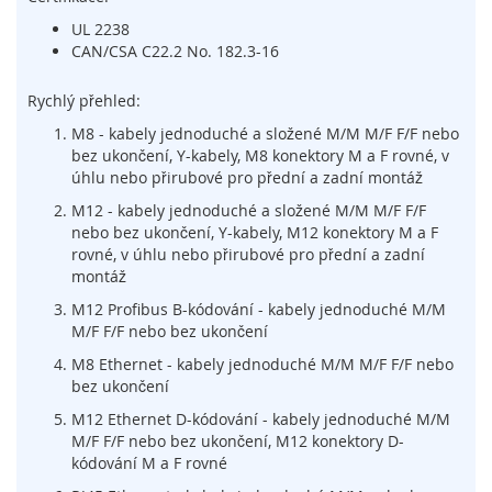
í
UL 2238
n
CAN/CSA C22.2 No. 182.3-16
a
č
Rychlý přehled:
e
,
M8 - kabely jednoduché a složené M/M M/F F/F nebo
s
bez ukončení, Y-kabely, M8 konektory M a F rovné, v
e
úhlu nebo přirubové pro přední a zadní montáž
n
z
M12 - kabely jednoduché a složené M/M M/F F/F
o
nebo bez ukončení, Y-kabely, M12 konektory M a F
r
rovné, v úhlu nebo přirubové pro přední a zadní
y
montáž
a
M12 Profibus B-kódování - kabely jednoduché M/M
z
M/F F/F nebo bez ukončení
á
m
M8 Ethernet - kabely jednoduché M/M M/F F/F nebo
k
bez ukončení
y
M12 Ethernet D-kódování - kabely jednoduché M/M
S
M/F F/F nebo bez ukončení, M12 konektory D-
y
kódování M a F rovné
s