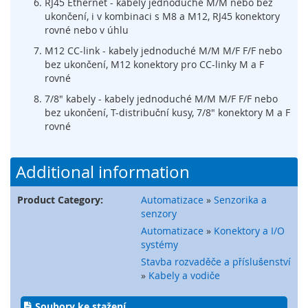
RJ45 Ethernet - kabely jednoduché M/M nebo bez
t
ukončení, i v kombinaci s M8 a M12, RJ45 konektory
é
rovné nebo v úhlu
m
c
M12 CC-link - kabely jednoduché M/M M/F F/F nebo
h
bez ukončení, M12 konektory pro CC-linky M a F
y
rovné
c
e
7/8" kabely - kabely jednoduché M/M M/F F/F nebo
n
bez ukončení, T-distribuční kusy, 7/8" konektory M a F
é
rovné
h
o
k
Additional information
l
í
Product Category:
Automatizace
»
Senzorika a
č
senzory
e
Automatizace
»
Konektory a I/O
O
systémy
p
Stavba rozvaděče a příslušenství
t
»
Kabely a vodiče
i
c
Soubory ke stažení
k