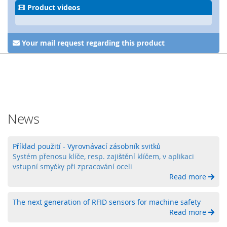
y
Product videos
P
L
Your mail request regarding this product
C
R
e
l
é
B
News
e
z
d
Příklad použití - Vyrovnávací zásobník svitků
r
Systém přenosu klíče, resp. zajištění klíčem, v aplikaci
á
vstupní smyčky při zpracování oceli
t
Read more
o
v
é
The next generation of RFID sensors for machine safety
o
Read more
v