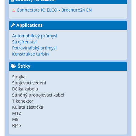
é
Connectors IO ELCO - Brochure24 EN
s
e
n
Applications
z
o
Automobilový průmysl
r
Strojírenství
y
Potravinářský průmysl
Konstrukce turbín
R
a
Štítky
d
a
Spojka
r
Spojovací vedení
o
Délka kabelu
v
Stíněný
propojovací kabel
é
T konektor
s
Kulatá zástrčka
e
M12
n
M8
z
RJ45
o
r