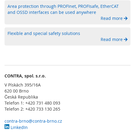
l
a
Area protection through PROFInet, PROFIsafe, EtherCAT
d
and OSSD interfaces can be used anywhere
a
Read more
č
e
Flexible and special safety solutions
Read more
O
b
s
l
u
ž
n
CONTRA, spol. s.r.o.
é
V Pískách 395/16A
o
620 00 Brno
v
Česká Republika
l
Telefon 1: +420 731 480 093
á
Telefon 2: +420 733 130 265
d
a
contra-brno@contra-brno.cz
c
í
LinkedIn
p