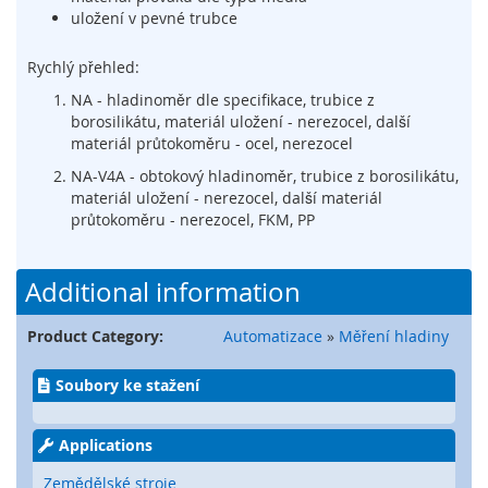
uložení v pevné trubce
í
n
a
Rychlý přehled:
č
NA - hladinoměr dle specifikace, trubice z
e
borosilikátu, materiál uložení - nerezocel, další
,
materiál průtokoměru - ocel, nerezocel
s
e
NA-V4A - obtokový hladinoměr, trubice z borosilikátu,
n
materiál uložení - nerezocel, další materiál
z
průtokoměru - nerezocel, FKM, PP
o
r
y
Additional information
a
z
á
Product Category:
Automatizace
»
Měření hladiny
m
k
Soubory ke stažení
y
S
Applications
y
s
Zemědělské stroje