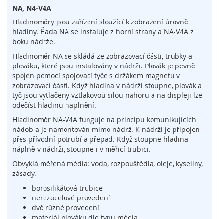
l
NA, N4-V4A
o
Hladinoměry jsou zařízení sloužící k zobrazení úrovně
g
hladiny. Řada NA se instaluje z horní strany a NA-V4A z
i
e
boku nádrže.
Hladinoměr NA se skládá ze zobrazovací části, trubky a
D
plováku, které jsou instalovány v nádrži. Plovák je pevně
o
spojen pomocí spojovací tyče s držákem magnetu v
t
zobrazovací části. Když hladina v nádrži stoupne, plovák a
y
tyč jsou vytlačeny vztlakovou silou nahoru a na displeji lze
k
odečíst hladinu naplnění.
o
v
Hladinoměr NA-V4A funguje na principu komunikujících
é
nádob a je namontován mimo nádrž. K nádrži je připojen
s
přes přívodní potrubí a přepad. Když stoupne hladina
e
náplně v nádrži, stoupne i v měřicí trubici.
n
z
Obvyklá měřená média: voda, rozpouštědla, oleje, kyseliny,
o
zásady.
r
borosilikátová trubice
y
nerezocelové provedení
dvě různé provedení
S
materiál plováku dle typu média
p