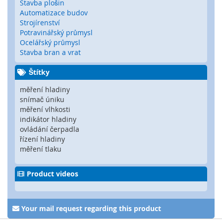
Stavba plošin
t
Automatizace budov
é
Strojírenství
m
c
Potravinářský průmysl
h
Ocelářský průmysl
y
Stavba bran a vrat
c
e
Štítky
n
é
měření hladiny
h
snímač úniku
o
měření vlhkosti
k
indikátor hladiny
l
ovládání čerpadla
í
řízení hladiny
č
měření tlaku
e
Product videos
O
p
t
i
Your mail request regarding this product
c
k