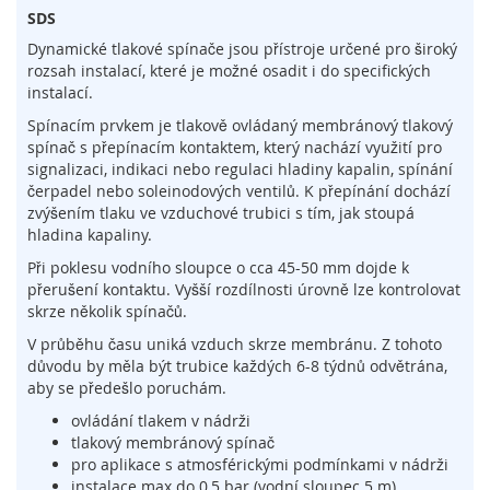
l
SDS
o
Dynamické tlakové spínače jsou přístroje určené pro široký
g
rozsah instalací, které je možné osadit i do specifických
i
e
instalací.
Spínacím prvkem je tlakově ovládaný membránový tlakový
D
spínač s přepínacím kontaktem, který nachází využití pro
o
signalizaci, indikaci nebo regulaci hladiny kapalin, spínání
t
čerpadel nebo soleinodových ventilů. K přepínání dochází
y
zvýšením tlaku ve vzduchové trubici s tím, jak stoupá
k
hladina kapaliny.
o
v
Při poklesu vodního sloupce o cca 45-50 mm dojde k
é
přerušení kontaktu. Vyšší rozdílnosti úrovně lze kontrolovat
s
skrze několik spínačů.
e
n
V průběhu času uniká vzduch skrze membránu. Z tohoto
z
důvodu by měla být trubice každých 6-8 týdnů odvětrána,
o
aby se předešlo poruchám.
r
ovládání tlakem v nádrži
y
tlakový membránový spínač
pro aplikace s atmosférickými podmínkami v nádrži
S
instalace max do 0,5 bar (vodní sloupec 5 m)
p