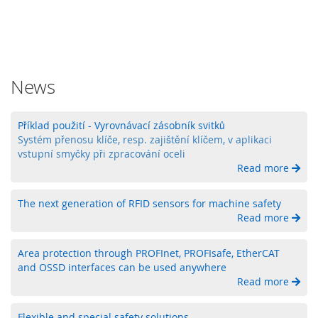
é
s
e
n
z
o
News
r
y
Příklad použití - Vyrovnávací zásobník svitků
R
Systém přenosu klíče, resp. zajištění klíčem, v aplikaci
a
vstupní smyčky při zpracování oceli
d
Read more
a
r
o
The next generation of RFID sensors for machine safety
v
Read more
é
s
Area protection through PROFInet, PROFIsafe, EtherCAT
e
and OSSD interfaces can be used anywhere
n
Read more
z
o
r
Flexible and special safety solutions