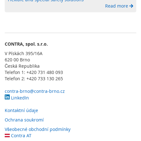
y
Read more
P
L
C
R
CONTRA, spol. s.r.o.
e
l
V Pískách 395/16A
é
620 00 Brno
Česká Republika
B
Telefon 1: +420 731 480 093
e
Telefon 2: +420 733 130 265
z
d
contra-brno@contra-brno.cz
r
LinkedIn
á
t
Kontaktní údaje
o
v
Ochrana soukromí
é
Všeobecné obchodní podmínky
o
v
Contra AT