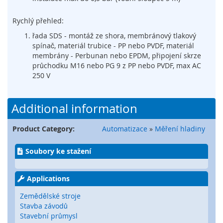
í
n
Rychlý přehled:
a
řada SDS - montáž ze shora, membránový tlakový
č
spínač, materiál trubice - PP nebo PVDF, materiál
e
membrány - Perbunan nebo EPDM, připojení skrze
,
průchodku M16 nebo PG 9 z PP nebo PVDF, max AC
s
e
250 V
n
z
o
Additional information
r
y
Product Category:
Automatizace
»
Měření hladiny
a
z
á
Soubory ke stažení
m
k
Applications
y
Zemědělské stroje
S
Stavba závodů
y
Stavební průmysl
s