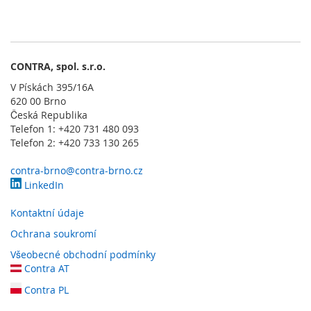
l
o
g
i
e
CONTRA, spol. s.r.o.
D
V Pískách 395/16A
o
620 00 Brno
t
Česká Republika
y
Telefon 1: +420 731 480 093
k
Telefon 2: +420 733 130 265
o
v
contra-brno@contra-brno.cz
é
LinkedIn
s
e
Kontaktní údaje
n
z
Ochrana soukromí
o
Všeobecné obchodní podmínky
r
Contra AT
y
Contra PL
S
p