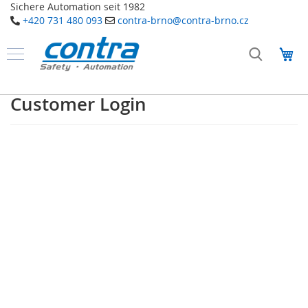
Sichere Automation seit 1982
+420 731 480 093
contra-brno@contra-brno.cz
Přejít
na
Můj
obsah
Produkty
B
Customer Login
e
z
p
e
č
n
o
s
t
n
í
t
e
c
h
n
o