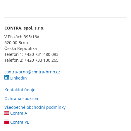
l
o
g
i
e
CONTRA, spol. s.r.o.
D
V Pískách 395/16A
o
620 00 Brno
t
Česká Republika
y
Telefon 1: +420 731 480 093
k
Telefon 2: +420 733 130 265
o
v
contra-brno@contra-brno.cz
é
LinkedIn
s
e
Kontaktní údaje
n
z
Ochrana soukromí
o
Všeobecné obchodní podmínky
r
Contra AT
y
Contra PL
S
p