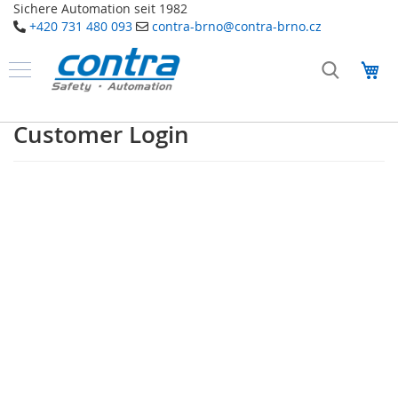
Sichere Automation seit 1982
+420 731 480 093
contra-brno@contra-brno.cz
Přejít
na
Můj
obsah
Produkty
B
Customer Login
e
z
p
e
č
n
o
s
t
n
í
t
e
c
h
n
o