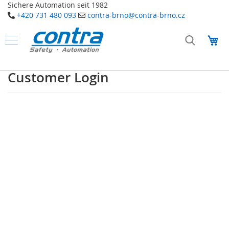
Sichere Automation seit 1982
+420 731 480 093
contra-brno@contra-brno.cz
Přejít
na
Můj
obsah
Produkty
B
Customer Login
e
z
p
e
č
n
o
s
t
n
í
t
e
c
h
n
o