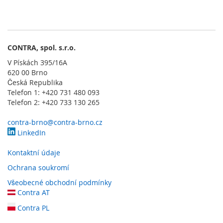
l
o
g
i
e
CONTRA, spol. s.r.o.
D
V Pískách 395/16A
o
620 00 Brno
t
Česká Republika
y
Telefon 1: +420 731 480 093
k
Telefon 2: +420 733 130 265
o
v
contra-brno@contra-brno.cz
é
LinkedIn
s
e
Kontaktní údaje
n
z
Ochrana soukromí
o
Všeobecné obchodní podmínky
r
Contra AT
y
Contra PL
S
p