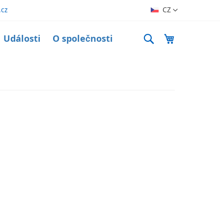
Jazyk
.cz
CZ
Search
Můj košík
Události
O společnosti