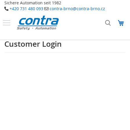
Sichere Automation seit 1982
+420 731 480 093
contra-brno@contra-brno.cz
Přejít
na
Můj
obsah
Produkty
B
Customer Login
e
z
p
e
č
n
o
s
t
n
í
t
e
c
h
n
o