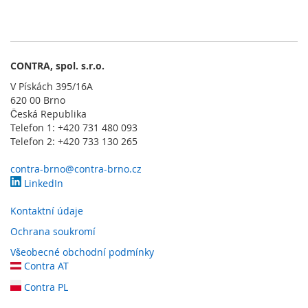
l
o
g
i
e
CONTRA, spol. s.r.o.
D
V Pískách 395/16A
o
620 00 Brno
t
Česká Republika
y
Telefon 1: +420 731 480 093
k
Telefon 2: +420 733 130 265
o
v
contra-brno@contra-brno.cz
é
LinkedIn
s
e
Kontaktní údaje
n
z
Ochrana soukromí
o
Všeobecné obchodní podmínky
r
Contra AT
y
Contra PL
S
p